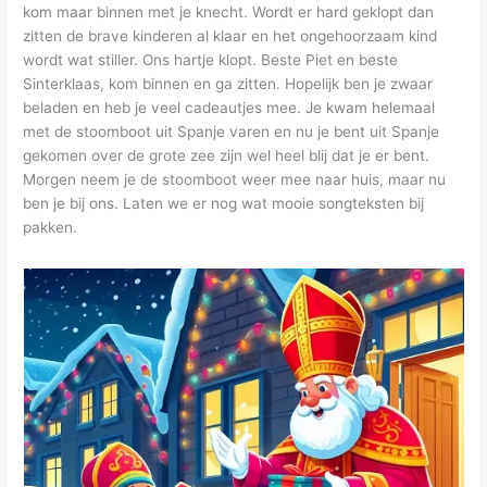
kom maar binnen met je knecht. Wordt er hard geklopt dan
zitten de brave kinderen al klaar en het ongehoorzaam kind
wordt wat stiller. Ons hartje klopt. Beste Piet en beste
Sinterklaas, kom binnen en ga zitten. Hopelijk ben je zwaar
beladen en heb je veel cadeautjes mee. Je kwam helemaal
met de stoomboot uit Spanje varen en nu je bent uit Spanje
gekomen over de grote zee zijn wel heel blij dat je er bent.
Morgen neem je de stoomboot weer mee naar huis, maar nu
ben je bij ons. Laten we er nog wat mooie songteksten bij
pakken.