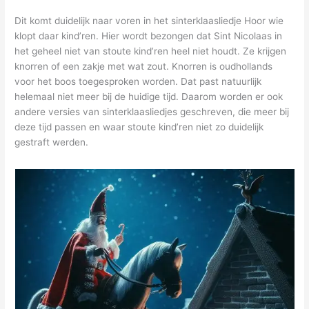
Dit komt duidelijk naar voren in het sinterklaasliedje Hoor wie
klopt daar kind’ren. Hier wordt bezongen dat Sint Nicolaas in
het geheel niet van stoute kind’ren heel niet houdt. Ze krijgen
knorren of een zakje met wat zout. Knorren is oudhollands
voor het boos toegesproken worden. Dat past natuurlijk
helemaal niet meer bij de huidige tijd. Daarom worden er ook
andere versies van sinterklaasliedjes geschreven, die meer bij
deze tijd passen en waar stoute kind’ren niet zo duidelijk
gestraft werden.