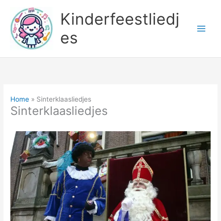
Ga
Kinderfeestliedj
naar
de
es
inhoud
Home
Sinterklaasliedjes
Sinterklaasliedjes