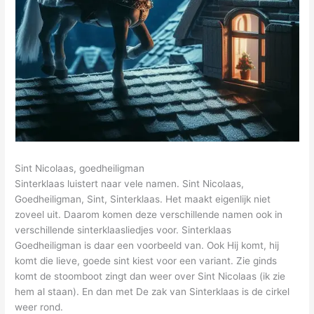
Sint Nicolaas, goedheiligman
Sinterklaas luistert naar vele namen. Sint Nicolaas,
Goedheiligman, Sint, Sinterklaas. Het maakt eigenlijk niet
zoveel uit. Daarom komen deze verschillende namen ook in
verschillende sinterklaasliedjes voor. Sinterklaas
Goedheiligman is daar een voorbeeld van. Ook Hij komt, hij
komt die lieve, goede sint kiest voor een variant. Zie ginds
komt de stoomboot zingt dan weer over Sint Nicolaas (ik zie
hem al staan). En dan met De zak van Sinterklaas is de cirkel
weer rond.