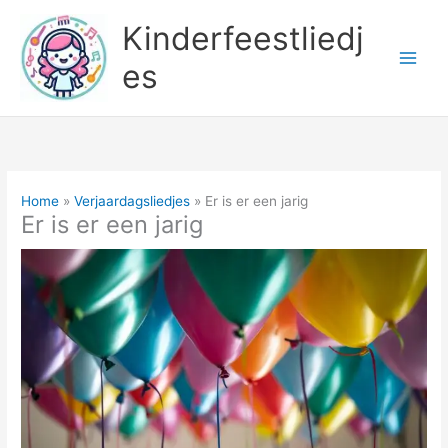
Ga
Kinderfeestliedj
naar
de
es
inhoud
Home
Verjaardagsliedjes
Er is er een jarig
Er is er een jarig