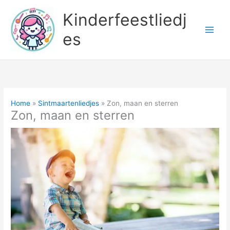
Ga
Kinderfeestliedj
naar
de
es
inhoud
Home
Sintmaartenliedjes
Zon, maan en sterren
Zon, maan en sterren