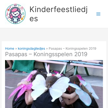
Ga
Kinderfeestliedj
naar
de
es
inhoud
Home
koningsdagliedjes
Pasapas – Koningsspelen 2019
Pasapas – Koningsspelen 2019