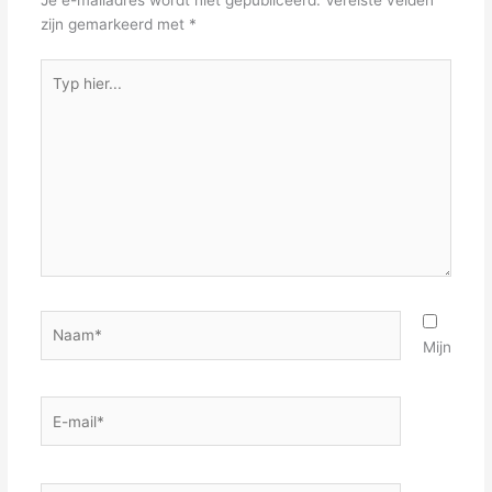
Je e-mailadres wordt niet gepubliceerd.
Vereiste velden
zijn gemarkeerd met
*
Typ
hier...
Naam*
Mijn
E-
mail*