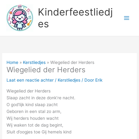
Ga
Kinderfeestliedj
naar
de
es
inhoud
Home
Kerstliedjes
Wiegelied der Herders
Wiegelied der Herders
Laat een reactie achter
/
Kerstliedjes
/ Door
Erik
Wiegelied der Herders
Slaap zacht in deze donk’re nacht.
O god’lijk kind slaap zacht
Geboren in een stal zo arm,
Wij herders houden wacht
Wij waken tot de dag begint,
Sluit d’oogjes toe Gij hemels kind